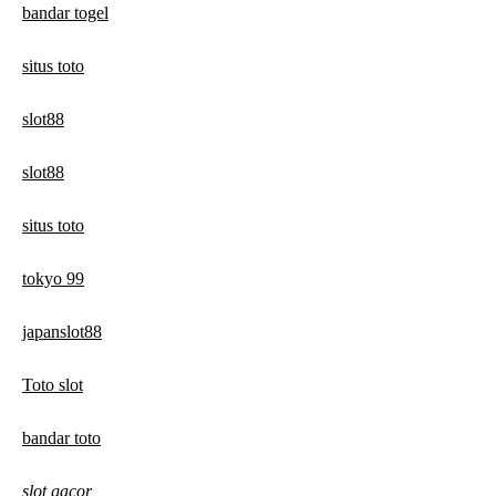
bandar togel
situs toto
slot88
slot88
situs toto
tokyo 99
japanslot88
Toto slot
bandar toto
slot gacor