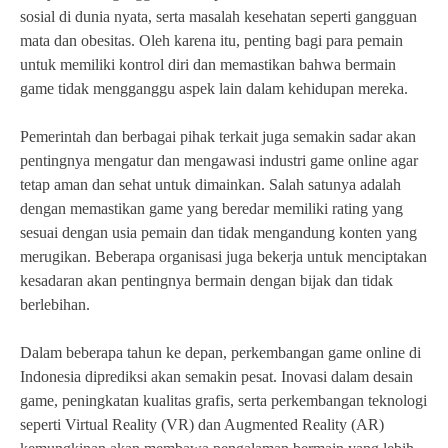
sosial di dunia nyata, serta masalah kesehatan seperti gangguan
mata dan obesitas. Oleh karena itu, penting bagi para pemain
untuk memiliki kontrol diri dan memastikan bahwa bermain
game tidak mengganggu aspek lain dalam kehidupan mereka.
Pemerintah dan berbagai pihak terkait juga semakin sadar akan
pentingnya mengatur dan mengawasi industri game online agar
tetap aman dan sehat untuk dimainkan. Salah satunya adalah
dengan memastikan game yang beredar memiliki rating yang
sesuai dengan usia pemain dan tidak mengandung konten yang
merugikan. Beberapa organisasi juga bekerja untuk menciptakan
kesadaran akan pentingnya bermain dengan bijak dan tidak
berlebihan.
Dalam beberapa tahun ke depan, perkembangan game online di
Indonesia diprediksi akan semakin pesat. Inovasi dalam desain
game, peningkatan kualitas grafis, serta perkembangan teknologi
seperti Virtual Reality (VR) dan Augmented Reality (AR)