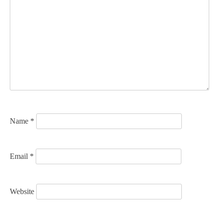
i
g
a
t
i
o
n
Name
*
Email
*
Website