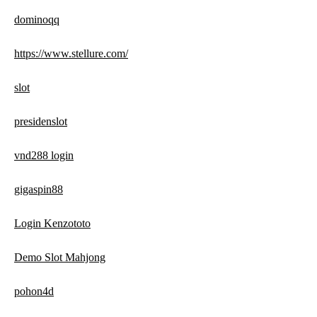
dominoqq
https://www.stellure.com/
slot
presidenslot
vnd288 login
gigaspin88
Login Kenzototo
Demo Slot Mahjong
pohon4d