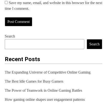
Save my name, email, and website in this browser for the next
time I comment.
Search
Search
Recent Posts
The Expanding Universe of Competitive Online Gaming
The Best Idle Games for Busy Gamers
The Power of Teamwork in Online Gaming Battles
How gaming online shapes user engagement patterns