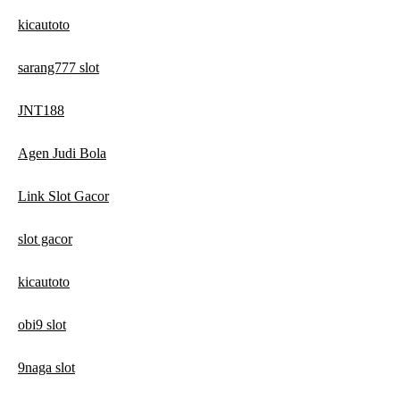
kicautoto
sarang777 slot
JNT188
Agen Judi Bola
Link Slot Gacor
slot gacor
kicautoto
obi9 slot
9naga slot