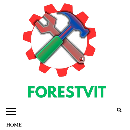
Skip
to
content
HOME