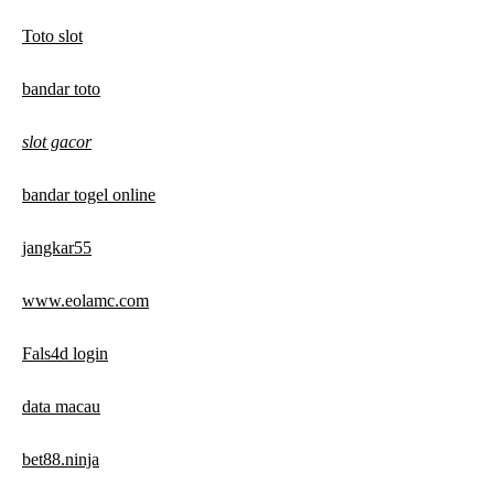
Toto slot
bandar toto
slot gacor
bandar togel online
jangkar55
www.eolamc.com
Fals4d login
data macau
bet88.ninja