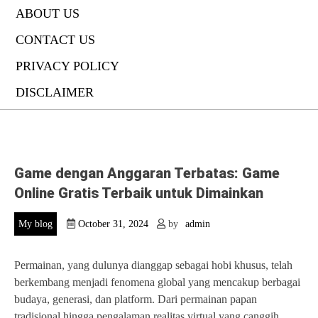
ABOUT US
CONTACT US
PRIVACY POLICY
DISCLAIMER
Game dengan Anggaran Terbatas: Game
Online Gratis Terbaik untuk Dimainkan
My blog
October 31, 2024
by
admin
Permainan, yang dulunya dianggap sebagai hobi khusus, telah
berkembang menjadi fenomena global yang mencakup berbagai
budaya, generasi, dan platform. Dari permainan papan
tradisional hingga pengalaman realitas virtual yang canggih,