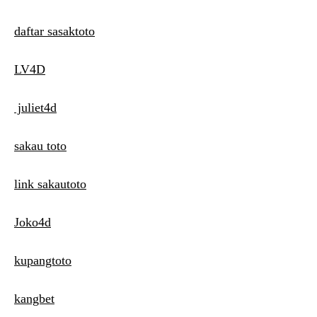
daftar sasaktoto
LV4D
juliet4d
sakau toto
link sakautoto
Joko4d
kupangtoto
kangbet