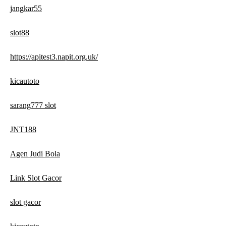
jangkar55
slot88
https://apitest3.napit.org.uk/
kicautoto
sarang777 slot
JNT188
Agen Judi Bola
Link Slot Gacor
slot gacor