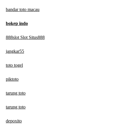
bandar toto macau
bokep indo
888slot Slot Situs888
jangkar55
toto togel
piktoto
tarung toto
tarung toto
depoxito