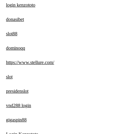
login kenzototo
donasibet
slot88
dominoqq
https://www.stellure.com/
slot
presidenslot
vnd288 login
gigaspin88