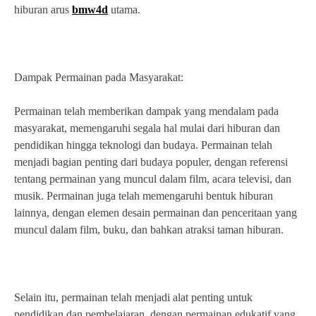
hiburan arus
bmw4d
utama.
Dampak Permainan pada Masyarakat:
Permainan telah memberikan dampak yang mendalam pada
masyarakat, memengaruhi segala hal mulai dari hiburan dan
pendidikan hingga teknologi dan budaya. Permainan telah
menjadi bagian penting dari budaya populer, dengan referensi
tentang permainan yang muncul dalam film, acara televisi, dan
musik. Permainan juga telah memengaruhi bentuk hiburan
lainnya, dengan elemen desain permainan dan penceritaan yang
muncul dalam film, buku, dan bahkan atraksi taman hiburan.
Selain itu, permainan telah menjadi alat penting untuk
pendidikan dan pembelajaran, dengan permainan edukatif yang