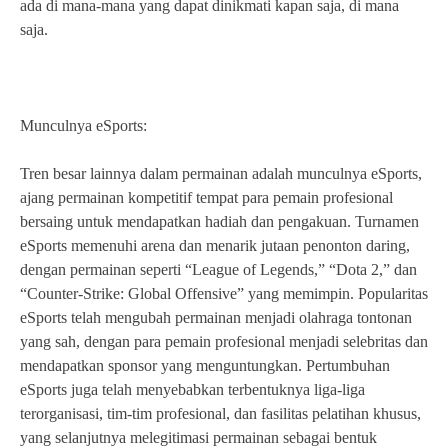
ada di mana-mana yang dapat dinikmati kapan saja, di mana
saja.
Munculnya eSports:
Tren besar lainnya dalam permainan adalah munculnya eSports,
ajang permainan kompetitif tempat para pemain profesional
bersaing untuk mendapatkan hadiah dan pengakuan. Turnamen
eSports memenuhi arena dan menarik jutaan penonton daring,
dengan permainan seperti “League of Legends,” “Dota 2,” dan
“Counter-Strike: Global Offensive” yang memimpin. Popularitas
eSports telah mengubah permainan menjadi olahraga tontonan
yang sah, dengan para pemain profesional menjadi selebritas dan
mendapatkan sponsor yang menguntungkan. Pertumbuhan
eSports juga telah menyebabkan terbentuknya liga-liga
terorganisasi, tim-tim profesional, dan fasilitas pelatihan khusus,
yang selanjutnya melegitimasi permainan sebagai bentuk